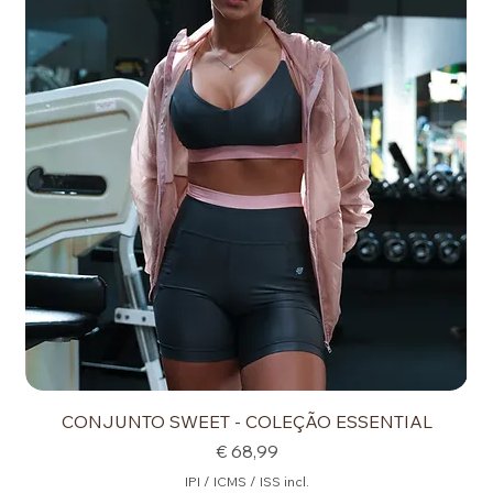
CONJUNTO SWEET - COLEÇÃO ESSENTIAL
Preço
€ 68,99
IPI / ICMS / ISS incl.