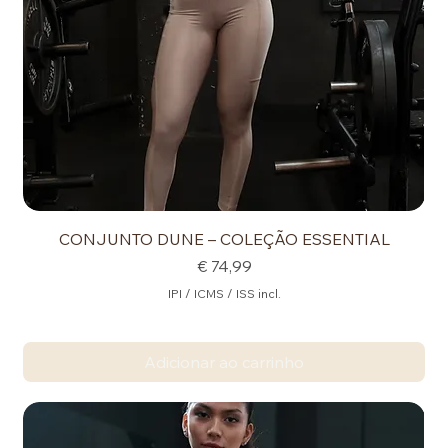
CONJUNTO DUNE – COLEÇÃO ESSENTIAL
Preço
€ 74,99
IPI / ICMS / ISS incl.
Adicionar ao carrinho