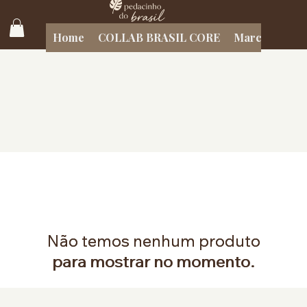
Home
COLLAB BRASIL CORE
Marcas Brasil
Não temos nenhum produto
Não temos nenhum produto
para mostrar no momento.
para mostrar no momento.