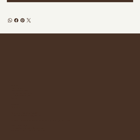
Ofertas
Meus Pedidos
Termos & Condições
Políticas de Privacidade
Entregas e Devoluções
Contato
Instagram
WhatsApp
WhatsApp: +351 962 455 930
E-mail:
lojapedacinhobr@gmail.com
Endereço:
Rua Cidade de Coimbra, 25, Montijo, Portugal
, 2870-131
Prazo de entrega:
Portugal Continental> Até 3 dias úteis
Ilhas e resto da Europa> Até 7 dias úteis