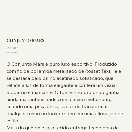
CONJUNTO MARS
Preço
Preço
€ 74,99
€ 52,49
original
promocional
IPI / ICMS / ISS incl.
O Conjunto Mars é puro luxo esportivo. Produzido
com fio de poliamida metalizado de Rosset Têxtil, ele
se destaca pelo brilho acetinado sofisticado, que
reflete a luz de forma elegante e confere um visual
moderno e marcante. O tom vinho profundo ganha
ainda mais intensidade com o efeito metalizado,
criando uma peça única, capaz de transformar
qualquer treino ou look urbano em uma afirmação de
estilo.
Mais do que beleza, o tecido entrega tecnologia de