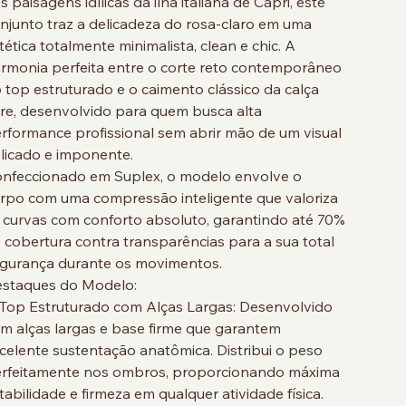
s paisagens idílicas da ilha italiana de Capri, este
njunto traz a delicadeza do rosa-claro em uma
tética totalmente minimalista, clean e chic. A
rmonia perfeita entre o corte reto contemporâneo
 top estruturado e o caimento clássico da calça
are, desenvolvido para quem busca alta
rformance profissional sem abrir mão de um visual
licado e imponente.
nfeccionado em Suplex, o modelo envolve o
rpo com uma compressão inteligente que valoriza
 curvas com conforto absoluto, garantindo até 70%
 cobertura contra transparências para a sua total
gurança durante os movimentos.
staques do Modelo:
Top Estruturado com Alças Largas: Desenvolvido
m alças largas e base firme que garantem
celente sustentação anatômica. Distribui o peso
rfeitamente nos ombros, proporcionando máxima
tabilidade e firmeza em qualquer atividade física.