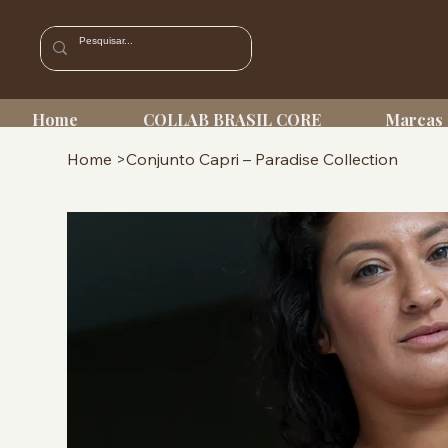
Home
COLLAB BRASIL CORE
Marcas 
Home
>
Conjunto Capri – Paradise Collection