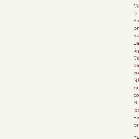
Ca
✨
Pa
pr
ma
La
ág
Ca
de
co
Nã
po
co
Nã
lo
Ev
pr
T