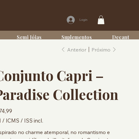
Login
Semi Jóias
Suplementos
Decant
Anterior
Próximo
Conjunto Capri –
Paradise Collection
ço
74,99
I / ICMS / ISS incl.
spirado no charme atemporal, no romantismo e