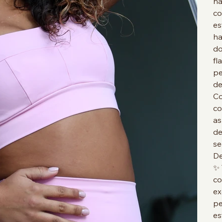
na
co
es
ha
do
fl
pe
de
Co
co
as
de
se
De
✨ 
co
ex
pe
es