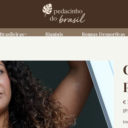
Brasileiras
Biquínis
Roupas Desportivas
Pre
€ 
IP
In