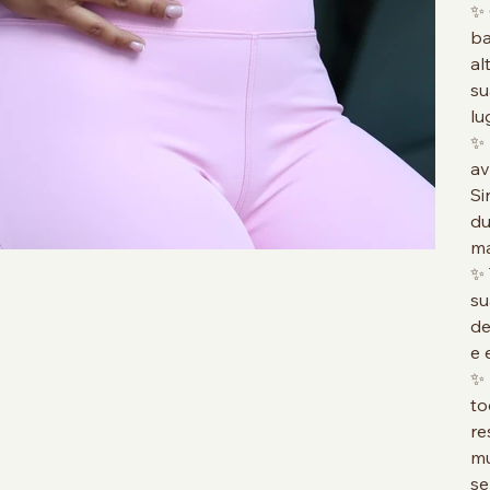
✨ 
ba
al
su
lu
✨ 
av
Si
du
ma
✨ 
su
de
e 
✨ 
to
re
mu
se